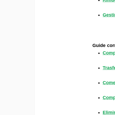
Rimu
Gesti
Guide cor
Compr
Trasf
Come 
Compr
Elimi