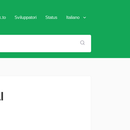
.to
Sviluppatori
Status
Italiano
العَرَبِية
English (US)
Español
Français
Português (Brasil)
l
Pусский
Türkçe