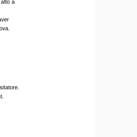
 alto a
aver
ova.
itatore.
t.