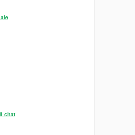
nale
i chat