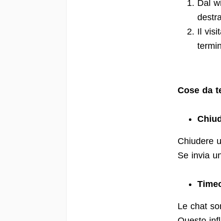
Dal wi
destra
Il vi
termi
Cose da t
Chiud
Chiudere u
Se invia u
Timeo
Le chat son
Questo infl