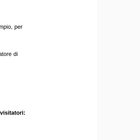
mpio, per
atore di
.
isitatori: