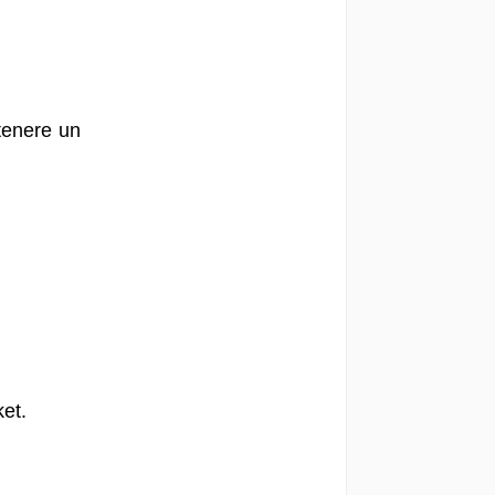
tenere un
et.