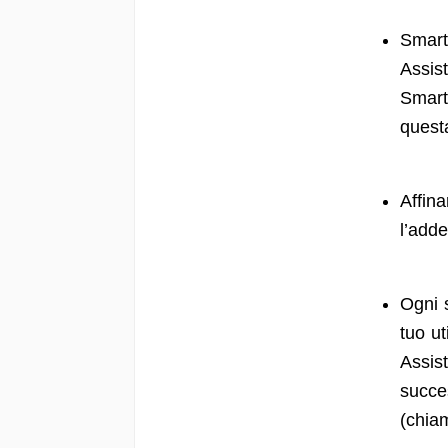
Smart 
Assist
Smart 
quest
Affin
l’add
Ogni 
tuo ut
Assist
succes
(chia