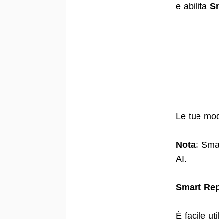
e abilita
S
Le tue mod
Nota:
Smart
AI.
Smart Repl
È facile ut