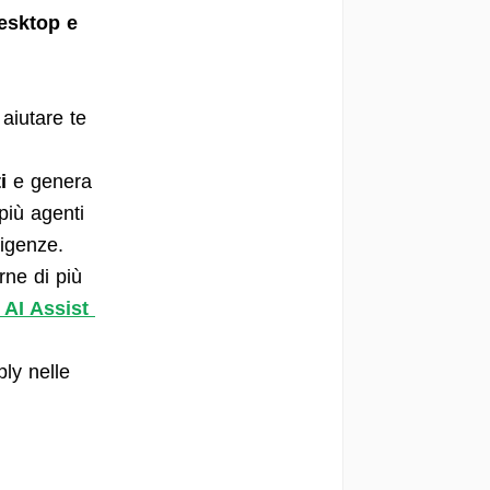
esktop e
aiutare te
i
e genera
più agenti
sigenze.
rne di più
 AI Assist
ly nelle