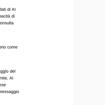
ati di AI
pacità di
consulta
oprio come
ggio del
mite, AI
mese
i messaggio