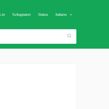
.to
Sviluppatori
Status
Italiano
العَرَبِية
English (US)
Español
Français
Português (Brasil)
Pусский
Türkçe