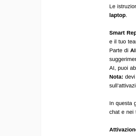
Le istruzio
laptop
.
Smart Rep
e il tuo te
Parte di
AI
suggeriment
AI, puoi ab
Nota:
devi 
sull’attiva
In questa 
chat e nei 
Attivazio