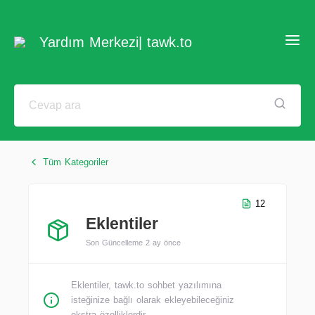
Yardım Merkezi| tawk.to
Tüm Kategoriler
12
Eklentiler
Son Güncelleme 2 ay önce
Eklentiler, tawk.to sohbet yazılımına
isteğinize bağlı olarak ekleyebileceğiniz
ekstra özelliklerdir.