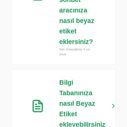
aracınıza
nasıl beyaz
etiket
eklersiniz?
Son Güncelleme 4 yıl
önce
Bilgi
Tabanınıza
nasıl Beyaz
Etiket
ekleyebilirsiniz