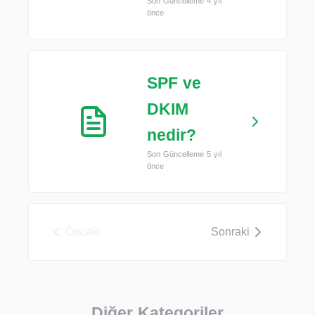
Son Güncelleme 4 yıl
önce
SPF ve
DKIM
nedir?
Son Güncelleme 5 yıl
önce
Önceki
Sonraki
Diğer Kategoriler